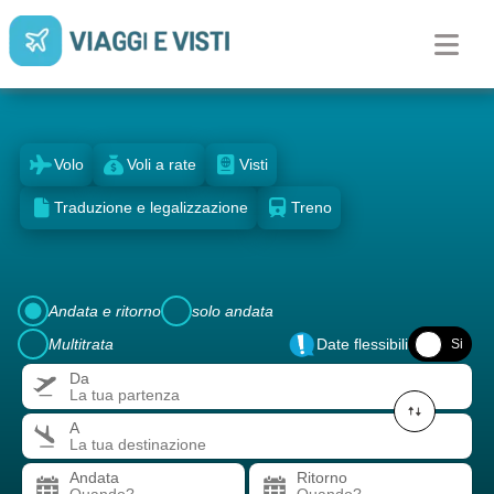
Volo
Voli a rate
Visti
Traduzione e legalizzazione
Treno
Andata e ritorno
solo andata
Multitrata
Date flessibili
No
Si
Da
A
Andata
Ritorno